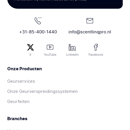
+31-85-400-1440
info@scentlinqpro.nl
X
YouTube
LinkedIn
Facebook
Onze Producten
Geurservices
Onze Geurverspreidingssystemen
Geurfeiten
Branches