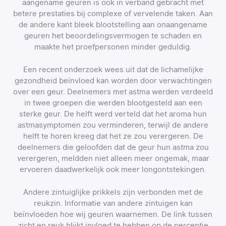
aangename geuren is ook in verband gebracht met
betere prestaties bij complexe of vervelende taken. Aan
de andere kant bleek blootstelling aan onaangename
geuren het beoordelingsvermogen te schaden en
maakte het proefpersonen minder geduldig.
Een recent onderzoek wees uit dat de lichamelijke
gezondheid beïnvloed kan worden door verwachtingen
over een geur. Deelnemers met astma werden verdeeld
in twee groepen die werden blootgesteld aan een
sterke geur. De helft werd verteld dat het aroma hun
astmasymptomen zou verminderen, terwijl de andere
helft te horen kreeg dat het ze zou verergeren. De
deelnemers die geloofden dat de geur hun astma zou
verergeren, meldden niet alleen meer ongemak, maar
ervoeren daadwerkelijk ook meer longontstekingen.
Andere zintuiglijke prikkels zijn verbonden met de
reukzin. Informatie van andere zintuigen kan
beïnvloeden hoe wij geuren waarnemen. De link tussen
zicht en reuk blijkt invloed te hebben op de perceptie