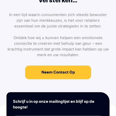
versterken…
In een tijd waarin consumenten zich steeds bewuster
zijn van hun merkkeuzes, is het voor retailers
essentieel om de juiste strategieën in te zetten.
Ontdek hoe wij u kunnen helpen een emotionele
connectie te creëren met behulp van geur – een
krachtig instrument dat grote impact kan hebben op uw
merk en uw resultaten.
Neem Contact Op
Schrijf u in op onze mailinglijst en blijf op de
hoogte!