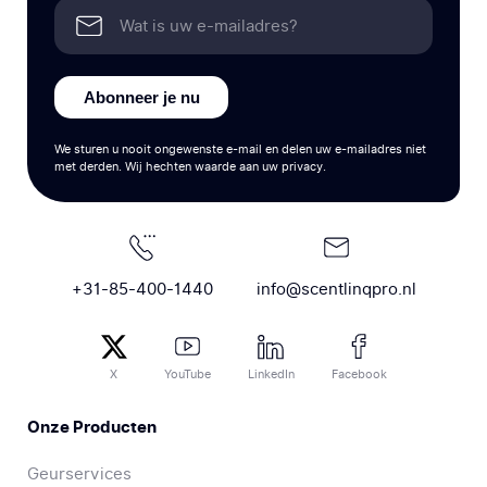
Abonneer je nu
We sturen u nooit ongewenste e-mail en delen uw e-mailadres niet
met derden. Wij hechten waarde aan uw privacy.
+31-85-400-1440
info@scentlinqpro.nl
X
YouTube
LinkedIn
Facebook
Onze Producten
Geurservices