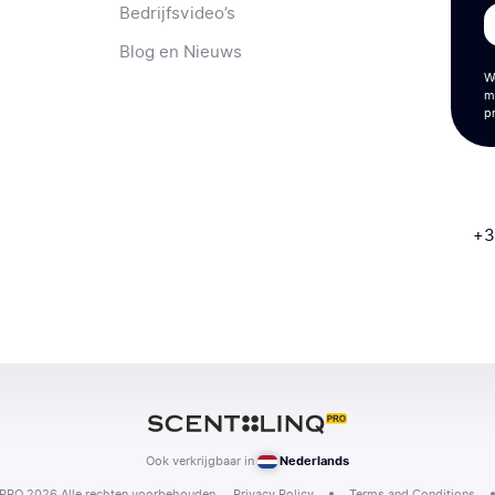
Bedrijfsvideo’s
Blog en Nieuws
W
m
p
+3
Ook verkrijgbaar in
Nederlands
RO 2026 Alle rechten voorbehouden.
Privacy Policy
Terms and Conditions