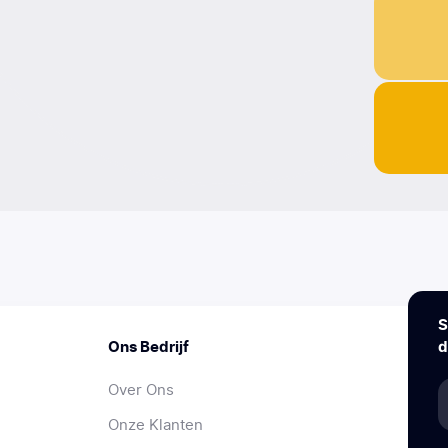
S
Ons Bedrijf
d
Over Ons
Onze Klanten