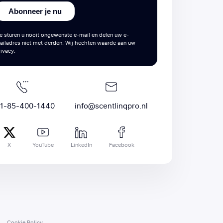
Abonneer je nu
e sturen u nooit ongewenste e-mail en delen uw e-
ailadres niet met derden. Wij hechten waarde aan uw
rivacy.
1-85-400-1440
info@scentlinqpro.nl
X
YouTube
LinkedIn
Facebook
Cookie Policy