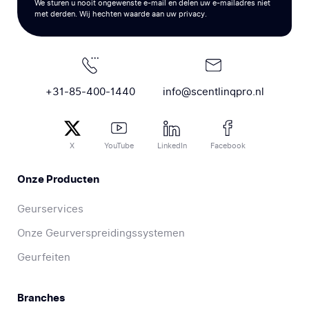
We sturen u nooit ongewenste e-mail en delen uw e-mailadres niet
met derden. Wij hechten waarde aan uw privacy.
+31-85-400-1440
info@scentlinqpro.nl
X
YouTube
LinkedIn
Facebook
Onze Producten
Geurservices
Onze Geurverspreidingssystemen
Geurfeiten
Branches