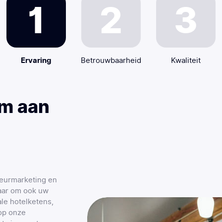
Ervaring
Betrouwbaarheid
Kwaliteit
m aan
geurmarketing en
laar om ook uw
ale hotelketens,
 op onze