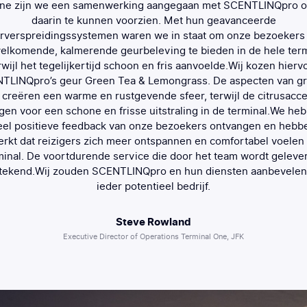
ne zijn we een samenwerking aangegaan met SCENTLINQpro 
daarin te kunnen voorzien. Met hun geavanceerde
rverspreidingssystemen waren we in staat om onze bezoekers
elkomende, kalmerende geurbeleving te bieden in de hele term
rwijl het tegelijkertijd schoon en fris aanvoelde.Wij kozen hierv
TLINQpro’s geur Green Tea & Lemongrass. De aspecten van g
 creëren een warme en rustgevende sfeer, terwijl de citrusacc
gen voor een schone en frisse uitstraling in de terminal.We he
eel positieve feedback van onze bezoekers ontvangen en hebb
rkt dat reizigers zich meer ontspannen en comfortabel voelen 
minal. De voortdurende service die door het team wordt gelever
stekend.Wij zouden SCENTLINQpro en hun diensten aanbevelen
ieder potentieel bedrijf.
Steve Rowland
Executive Director of Operations Terminal One, JFK