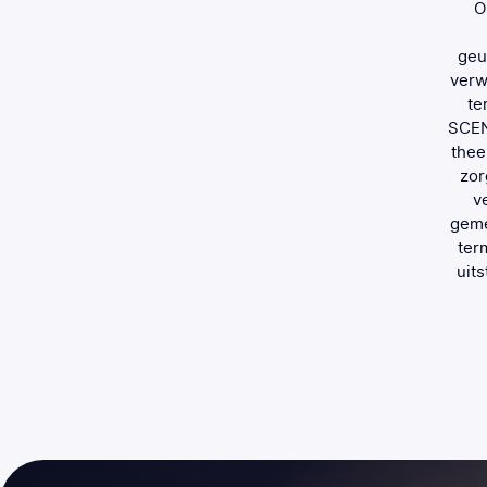
elkaar. Aan het einde van deze 10-jarige reis hebben we
O
le winkel meer zonder geurtoepassing. Ons typische
is onmisbaar geworden voor onze klanten. Ze herinneren
geu
kzij onze geur. De geur die we samen met SCENTLINQpro
verw
hebben bleek dus een geweldige keuze. De geur paste
te
j ons en werd ons kenmerk, als een unieke handtekening.
SCEN
NTLINQpro samen te gaan werken, hebben we de juiste
thee
 want ze hebben ons nooit teleurgesteld. Ze hebben altijd
zor
mlach op al onze verzoeken gereageerd. Daarom kan ik
v
m professioneel samen te werken met SCENTLINQpro.
geme
ter
uit
Orkun Olgar
SPX CEO