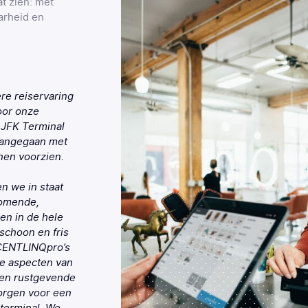
t zien: met
arheid en
e reiservaring
oor onze
 JFK Terminal
aangegaan met
en voorzien.
n we in staat
komende,
en in de hele
d schoon en fris
SCENTLINQpro’s
e aspecten van
en rustgevende
zorgen voor een