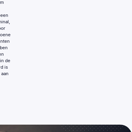
om
memories. In the hustle and bustle of our daily life, we 
with a clean and fresh scent for our guests to feel good 
 een
they step into our hospital.We have been gladly working 
inal,
for two years in the general areas of our hospital with t
oor
scents and service quality.Best regards
roene
enten
Yasemin Uygurmen
bben
Operations Manager
en
in de
d is
 aan