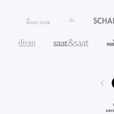
onnen samen te werken met SCENTLINQpro, stonden we
g aan het begin van onze reis. Beide merken waren een
pass