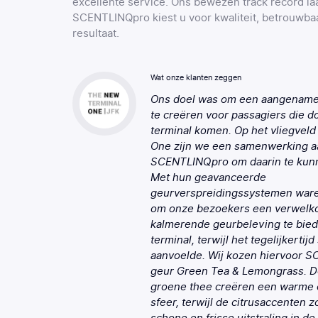
excellente service. Ons bewezen track record laa
SCENTLINQpro kiest u voor kwaliteit, betrouwba
resultaat.
Wat onze klanten zeggen
Ons doel was om een aangenamer
te creëren voor passagiers die d
terminal komen. Op het vliegveld
One zijn we een samenwerking 
SCENTLINQpro om daarin te kunn
Met hun geavanceerde
geurverspreidingssystemen ware
om onze bezoekers een verwel
kalmerende geurbeleving te bied
terminal, terwijl het tegelijkertij
aanvoelde. Wij kozen hiervoor 
geur Green Tea & Lemongrass. D
groene thee creëren een warme 
sfeer, terwijl de citrusaccenten 