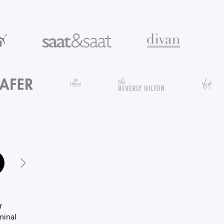
r
Today, as it is scientifically determined, “scenting” is see
minal
tools for communication of corporate identity and leav