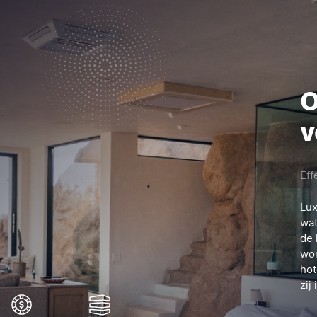
O
v
Eff
Lux
wat
de 
wor
hot
zij