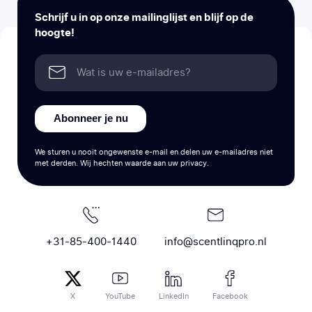
Schrijf u in op onze mailinglijst en blijf op de
hoogte!
Abonneer je nu
We sturen u nooit ongewenste e-mail en delen uw e-mailadres niet
met derden. Wij hechten waarde aan uw privacy.
+31-85-400-1440
info@scentlinqpro.nl
X
YouTube
LinkedIn
Facebook