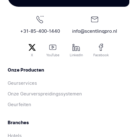
+31-85-400-1440
info@scentlinqpro.nl
X
YouTube
LinkedIn
Facebook
Onze Producten
Geurservices
Onze Geurverspreidingssystemen
Geurfeiten
Branches
Hotels