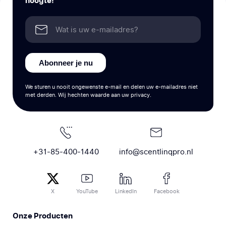
hoogte!
Abonneer je nu
We sturen u nooit ongewenste e-mail en delen uw e-mailadres niet
met derden. Wij hechten waarde aan uw privacy.
+31-85-400-1440
info@scentlinqpro.nl
X
YouTube
LinkedIn
Facebook
Onze Producten