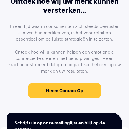
Ontdek hoe wij uw merk kunnen
versterken…
In een tijd waarin consumenten zich steeds bewuster
zijn van hun merkkeuzes, is het voor retailers
essentieel om de juiste strategieën in te zetten.
Ontdek hoe wij u kunnen helpen een emotionele
connectie te creëren met behulp van geur – een
krachtig instrument dat grote impact kan hebben op uw
merk en uw resultaten.
Neem Contact Op
Schrijf u in op onze mailinglijst en blijf op de