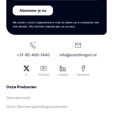
Abonneer je nu
We sturen u nooit ongewenste e-mail en delen uw e-mailadres niet
met derden. Wij hechten waarde aan uw privacy.
+31-85-400-1440
info@scentlinqpro.nl
X
YouTube
LinkedIn
Facebook
Onze Producten
Geurservices
Onze Geurverspreidingssystemen