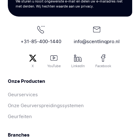
We sturen u nooit ongewenste e-mail en delen uw e-mailadres niet
met derden. Wij hechten waarde aan uw privacy.
+31-85-400-1440
info@scentlinqpro.nl
X
YouTube
LinkedIn
Facebook
Onze Producten
Geurservices
Onze Geurverspreidingssystemen
Geurfeiten
Branches