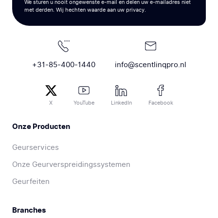
We sturen u nooit ongewenste e-mail en delen uw e-mailadres niet
met derden. Wij hechten waarde aan uw privacy.
+31-85-400-1440
info@scentlinqpro.nl
X
YouTube
LinkedIn
Facebook
Onze Producten
Geurservices
Onze Geurverspreidingssystemen
Geurfeiten
Branches