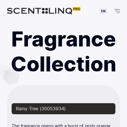
EN
Fragrance
Collection
Rainy Tree (30053934)
The fragrance opens with a burst of zesty orange,