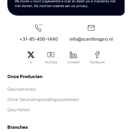
We sturen u nooit ongewenste e-mail en delen uw e-mailadres niet
met derden. Wij hechten waarde aan uw privacy.
+31-85-400-1440
info@scentlinqpro.nl
X
YouTube
LinkedIn
Facebook
Onze Producten
Geurservices
Onze Geurverspreidingssystemen
Geurfeiten
Branches