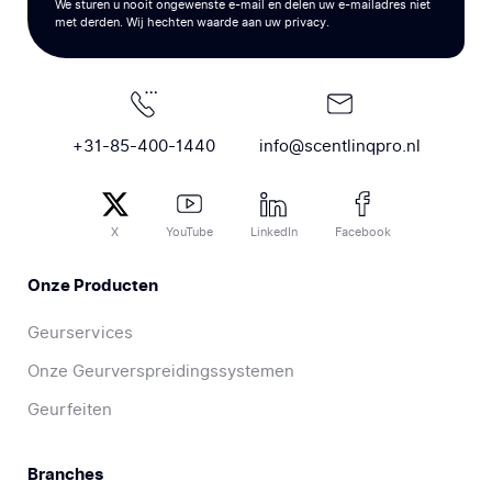
We sturen u nooit ongewenste e-mail en delen uw e-mailadres niet
met derden. Wij hechten waarde aan uw privacy.
+31-85-400-1440
info@scentlinqpro.nl
X
YouTube
LinkedIn
Facebook
Onze Producten
Geurservices
Onze Geurverspreidingssystemen
Geurfeiten
Branches