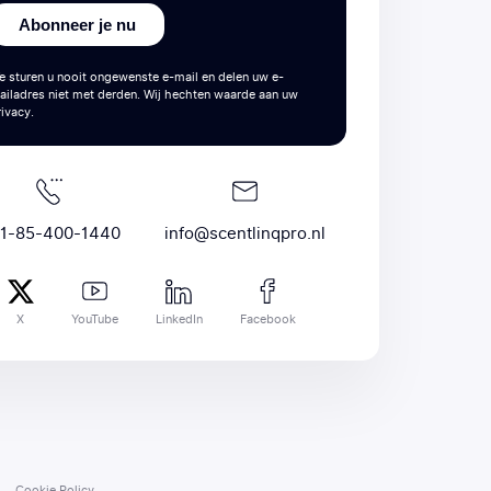
Abonneer je nu
e sturen u nooit ongewenste e-mail en delen uw e-
ailadres niet met derden. Wij hechten waarde aan uw
rivacy.
1-85-400-1440
info@scentlinqpro.nl
X
YouTube
LinkedIn
Facebook
Cookie Policy