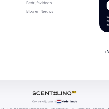
Bedrijfsvideo’s
Blog en Nieuws
W
m
p
+3
Ook verkrijgbaar in
Nederlands
RO 2026 Alle rechten voorbehouden.
Privacy Policy
Terms and Conditions