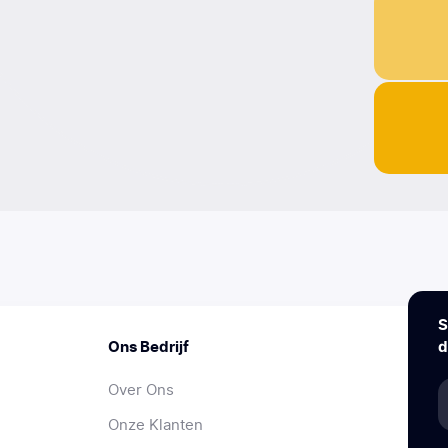
S
Ons Bedrijf
d
Over Ons
Onze Klanten