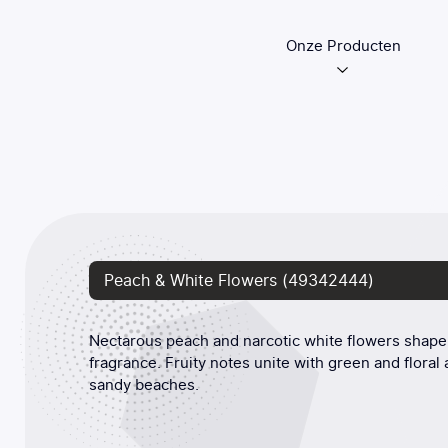
Onze Producten
Peach & White Flowers (49342444)
Nectarous peach and narcotic white flowers shape
fragrance. Fruity notes unite with green and flora
sandy beaches.