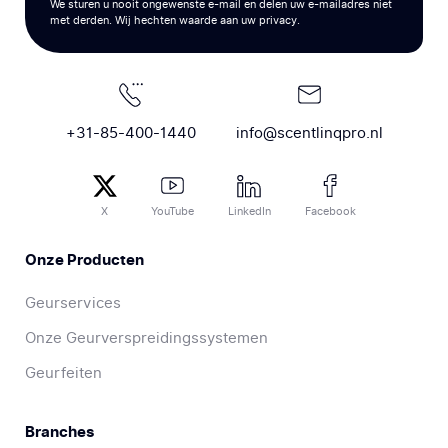
We sturen u nooit ongewenste e-mail en delen uw e-mailadres niet
met derden. Wij hechten waarde aan uw privacy.
+31-85-400-1440
info@scentlinqpro.nl
X
YouTube
LinkedIn
Facebook
Onze Producten
Geurservices
Onze Geurverspreidingssystemen
Geurfeiten
Branches