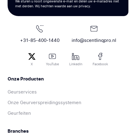
We sturen u nooit ongewenste e-mail en delen uw e-mailadres niet
met derden. Wij hechten waarde aan uw privacy.
+31-85-400-1440
info@scentlinqpro.nl
X
YouTube
LinkedIn
Facebook
Onze Producten
Geurservices
Onze Geurverspreidingssystemen
Geurfeiten
Branches