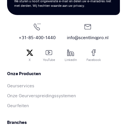
We sturen u nooit ongewenste e-mail en delen uw e-mailadres niet
met derden. Wij hechten waarde aan uw privacy.
+31-85-400-1440
info@scentlinqpro.nl
X
YouTube
LinkedIn
Facebook
Onze Producten
Geurservices
Onze Geurverspreidingssystemen
Geurfeiten
Branches