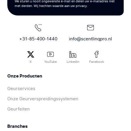
We sturen u nooit ongewenste e-mail en delen uw e-mailadres niet
met derden. Wij hechten waarde aan uw privacy.
+31-85-400-1440
info@scentlinqpro.nl
X
YouTube
LinkedIn
Facebook
Onze Producten
Geurservices
Onze Geurverspreidingssystemen
Geurfeiten
Branches