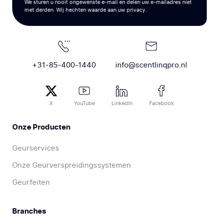
We sturen u nooit ongewenste e-mail en delen uw e-mailadres niet
met derden. Wij hechten waarde aan uw privacy.
+31-85-400-1440
info@scentlinqpro.nl
X
YouTube
LinkedIn
Facebook
Onze Producten
Geurservices
Onze Geurverspreidingssystemen
Geurfeiten
Branches