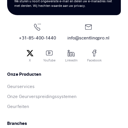
We sturen u nooit ongewenste e-mail en delen uw e-mailadres niet
met derden. Wij hechten waarde aan uw privacy.
+31-85-400-1440
info@scentlinqpro.nl
X
YouTube
LinkedIn
Facebook
Onze Producten
Geurservices
Onze Geurverspreidingssystemen
Geurfeiten
Branches