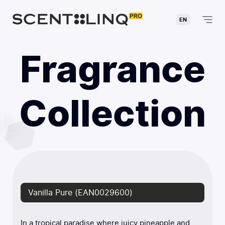
EN
Fragrance
Collection
Vanilla Pure (EAN0029600)
In a tropical paradise where juicy pineapple and