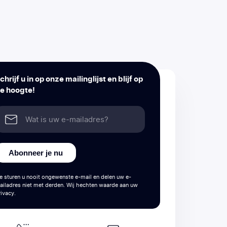
chrijf u in op onze mailinglijst en blijf op
e hoogte!
Abonneer je nu
e sturen u nooit ongewenste e-mail en delen uw e-
ailadres niet met derden. Wij hechten waarde aan uw
rivacy.