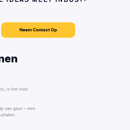
Neem Contact Op
nnen
s, is het voor
lp van geur – een
ultaten.