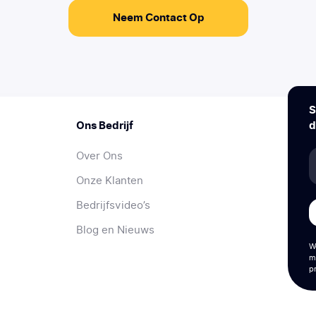
Neem Contact Op
S
Ons Bedrijf
d
Over Ons
Onze Klanten
Bedrijfsvideo’s
Blog en Nieuws
W
m
p