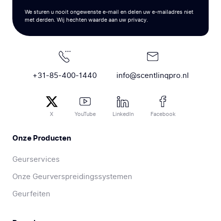
We sturen u nooit ongewenste e-mail en delen uw e-mailadres niet
met derden. Wij hechten waarde aan uw privacy.
+31-85-400-1440
info@scentlinqpro.nl
X
YouTube
LinkedIn
Facebook
Onze Producten
Geurservices
Onze Geurverspreidingssystemen
Geurfeiten