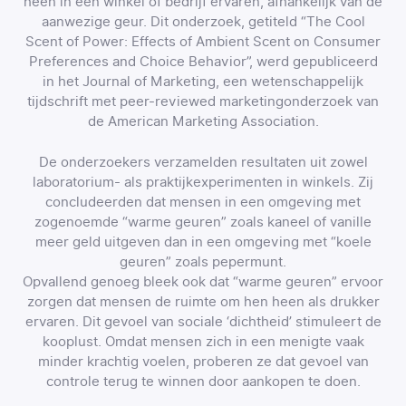
heen in een winkel of bedrijf ervaren, afhankelijk van de
aanwezige geur. Dit onderzoek, getiteld “The Cool
Scent of Power: Effects of Ambient Scent on Consumer
Preferences and Choice Behavior”, werd gepubliceerd
in het Journal of Marketing, een wetenschappelijk
tijdschrift met peer-reviewed marketingonderzoek van
de American Marketing Association.
De onderzoekers verzamelden resultaten uit zowel
laboratorium- als praktijkexperimenten in winkels. Zij
concludeerden dat mensen in een omgeving met
zogenoemde “warme geuren” zoals kaneel of vanille
meer geld uitgeven dan in een omgeving met “koele
geuren” zoals pepermunt.
Opvallend genoeg bleek ook dat “warme geuren” ervoor
zorgen dat mensen de ruimte om hen heen als drukker
ervaren. Dit gevoel van sociale ‘dichtheid’ stimuleert de
kooplust. Omdat mensen zich in een menigte vaak
minder krachtig voelen, proberen ze dat gevoel van
controle terug te winnen door aankopen te doen.