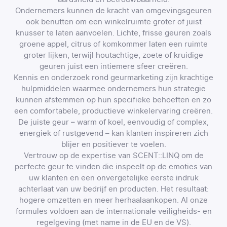
Ondernemers kunnen de kracht van omgevingsgeuren
ook benutten om een winkelruimte groter of juist
knusser te laten aanvoelen. Lichte, frisse geuren zoals
groene appel, citrus of komkommer laten een ruimte
groter lijken, terwijl houtachtige, zoete of kruidige
geuren juist een intiemere sfeer creëren.
Kennis en onderzoek rond geurmarketing zijn krachtige
hulpmiddelen waarmee ondernemers hun strategie
kunnen afstemmen op hun specifieke behoeften en zo
een comfortabele, productieve winkelervaring creëren.
De juiste geur – warm of koel, eenvoudig of complex,
energiek of rustgevend – kan klanten inspireren zich
blijer en positiever te voelen.
Vertrouw op de expertise van SCENT::LINQ om de
perfecte geur te vinden die inspeelt op de emoties van
uw klanten en een onvergetelijke eerste indruk
achterlaat van uw bedrijf en producten. Het resultaat:
hogere omzetten en meer herhaalaankopen. Al onze
formules voldoen aan de internationale veiligheids- en
regelgeving (met name in de EU en de VS).