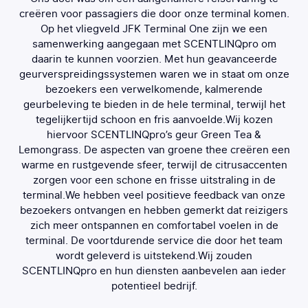
gin
creëren voor passagiers die door onze terminal komen.
see
or
Op het vliegveld JFK Terminal One zijn we een
i
n we
samenwerking aangegaan met SCENTLINQpro om
a
Ons
daarin te kunnen voorzien. Met hun geavanceerde
cl
or
geurverspreidingssystemen waren we in staat om onze
th
eur.
bezoekers een verwelkomende, kalmerende
eld
geurbeleving te bieden in de hele terminal, terwijl het
ge
ste
tegelijkertijd schoon en fris aanvoelde.Wij kozen
ieke
hiervoor SCENTLINQpro’s geur Green Tea &
aan
Lemongrass. De aspecten van groene thee creëren een
 ze
warme en rustgevende sfeer, terwijl de citrusaccenten
et
zorgen voor een schone en frisse uitstraling in de
arom
terminal.We hebben veel positieve feedback van onze
 met
bezoekers ontvangen en hebben gemerkt dat reizigers
zich meer ontspannen en comfortabel voelen in de
terminal. De voortdurende service die door het team
wordt geleverd is uitstekend.Wij zouden
SCENTLINQpro en hun diensten aanbevelen aan ieder
potentieel bedrijf.