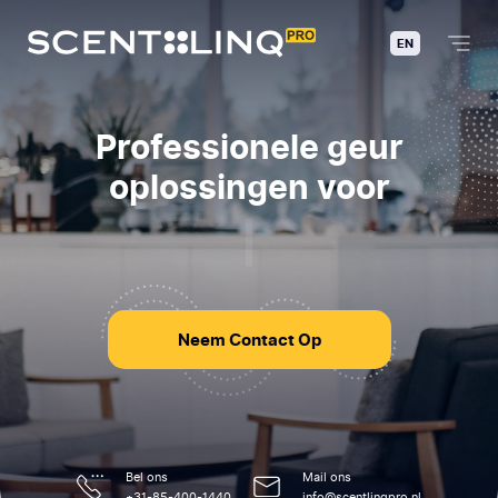
EN
Professionele geur
oplossingen voor
S
h
o
w
r
o
o
m
s
|
Neem Contact Op
Bel ons
Mail ons
+31-85-400-1440
info@scentlinqpro.nl