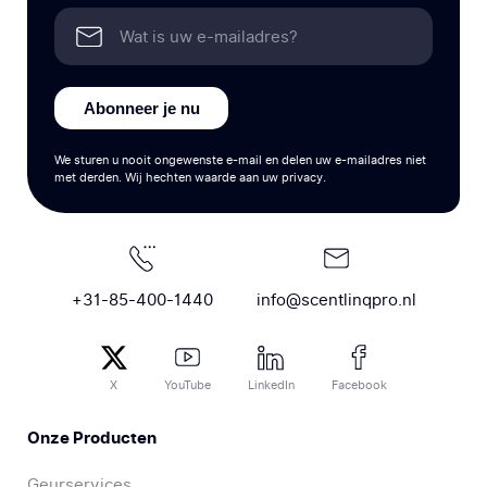
Abonneer je nu
We sturen u nooit ongewenste e-mail en delen uw e-mailadres niet
met derden. Wij hechten waarde aan uw privacy.
+31-85-400-1440
info@scentlinqpro.nl
X
YouTube
LinkedIn
Facebook
Onze Producten
Geurservices