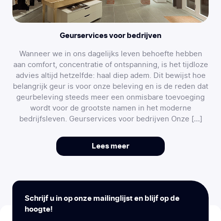
Geurservices voor bedrijven
Wanneer we in ons dagelijks leven behoefte hebben
aan comfort, concentratie of ontspanning, is het tijdloze
advies altijd hetzelfde: haal diep adem. Dit bewijst hoe
belangrijk geur is voor onze beleving en is de reden dat
geurbeleving steeds meer een onmisbare toevoeging
wordt voor de grootste namen in het moderne
bedrijfsleven. Geurservices voor bedrijven Onze […]
Lees meer
Schrijf u in op onze mailinglijst en blijf op de
hoogte!