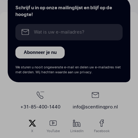
Schrijf u in op onze mailinglijst en blijf op de
hoogte!
Abonneer je nu
We sturen u nooit ongewenste e-mail en delen uw e-mailadres niet
met derden. Wij hechten waarde aan uw privacy.
+31-85-400-1440
info@scentlinqpro.nl
X
YouTube
LinkedIn
Facebook